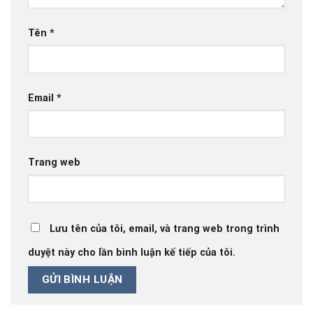
Tên
*
Email
*
Trang web
Lưu tên của tôi, email, và trang web trong trình
duyệt này cho lần bình luận kế tiếp của tôi.