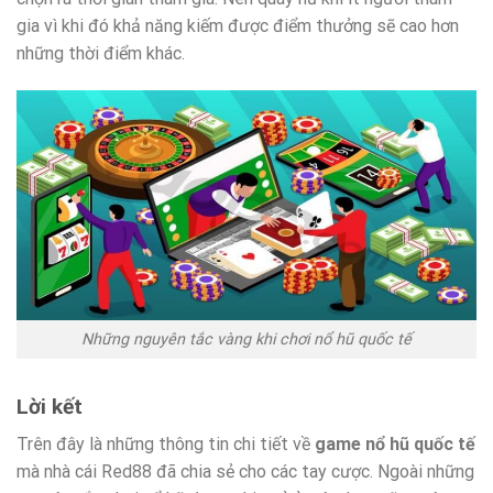
gia vì khi đó khả năng kiếm được điểm thưởng sẽ cao hơn
những thời điểm khác.
Những nguyên tắc vàng khi chơi nổ hũ quốc tế
Lời kết
Trên đây là những thông tin chi tiết về
game nổ hũ quốc tế
mà nhà cái Red88 đã chia sẻ cho các tay cược. Ngoài những