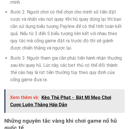
mình.
Bước 2: Người chơi có thể chọn cho mình số tiền đặt
cược và nhấn vào nút quay. Khi hũ quay dừng lại thì bạn
cần sử dụng biểu tượng Payline để có thể tính toán kết
quả. Nếu từ 3 đến 5 biểu tượng liên kết với nhau theo
quy tắc mà cổng game đặt ra trước đó thì sẽ giành
được chiến thắng và ngược lại.
Bước 3: Người tham gia cần phải tiến hành nhận thưởng
sau khi quay hũ. Lúc này, các bet thủ có thể đổi thành
thẻ cào hay là rút tiền thưởng tùy theo quy định của
cổng game đưa ra.
Xem thêm về:
Kèo Thẻ Phạt - Bật Mí Mẹo Chơi
Cược Luôn Thắng Hấp Dẫn
Những nguyên tắc vàng khi chơi game nổ hũ
quốc tế