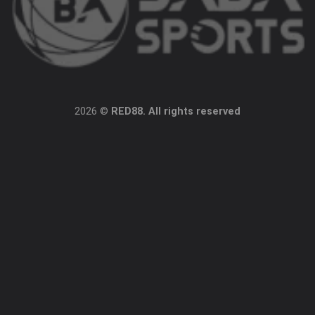
2026 ©
RED88. All rights reserved