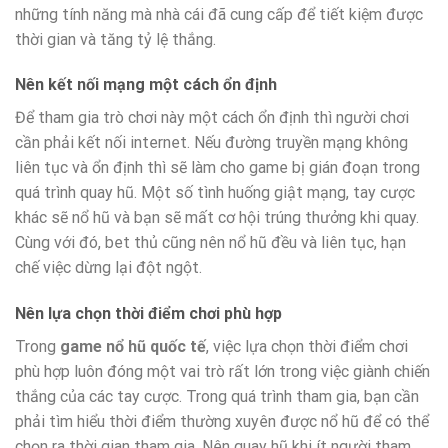
những tính năng mà nhà cái đã cung cấp để tiết kiệm được
thời gian và tăng tỷ lệ thắng.
Nên kết nối mạng một cách ổn định
Để tham gia trò chơi này một cách ổn định thì người chơi
cần phải kết nối internet. Nếu đường truyền mạng không
liên tục và ổn định thì sẽ làm cho game bị gián đoạn trong
quá trình quay hũ. Một số tình huống giật mạng, tay cược
khác sẽ nổ hũ và bạn sẽ mất cơ hội trúng thưởng khi quay.
Cùng với đó, bet thủ cũng nên nổ hũ đều và liên tục, hạn
chế việc dừng lại đột ngột.
Nên lựa chọn thời điểm chơi phù hợp
Trong
game nổ hũ quốc tế
, việc lựa chọn thời điểm chơi
phù hợp luôn đóng một vai trò rất lớn trong việc giành chiến
thắng của các tay cược. Trong quá trình tham gia, bạn cần
phải tìm hiểu thời điểm thường xuyên được nổ hũ để có thể
chọn ra thời gian tham gia. Nên quay hũ khi ít người tham