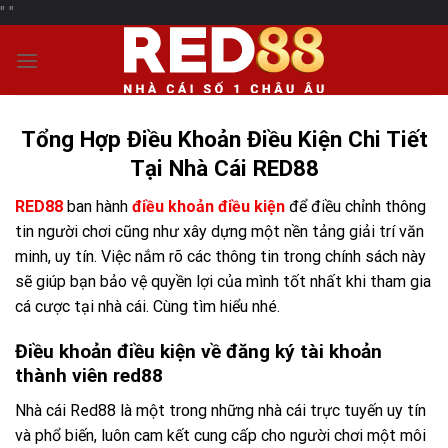
Chuyển
"
"
đến
nội
dung
Tổng Hợp Điều Khoản Điều Kiện Chi Tiết
Tại Nhà Cái RED88
RED88
ban hành
điều khoản điều kiện
để điều chỉnh thông
tin người chơi cũng như xây dựng một nền tảng giải trí văn
minh, uy tín. Việc nắm rõ các thông tin trong chính sách này
sẽ giúp bạn bảo vệ quyền lợi của mình tốt nhất khi tham gia
cá cược tại nhà cái. Cùng tìm hiểu nhé.
Điều khoản điều kiện về đăng ký tài khoản
thành viên red88
Nhà cái Red88 là một trong những nhà cái trực tuyến uy tín
và phổ biến, luôn cam kết cung cấp cho người chơi một môi