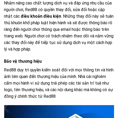
Nhằm nâng cao chất lượng dịch vụ và đáp ứng nhu cầu của
người chơi, Red88 có quyền thay đổi, sửa đổi hoặc cập
nhật các
điều khoản điều kiện
. Những thay đổi này sẽ tuân
thủ khuôn khổ pháp luật hiện hành và sẽ được thông báo rõ
ràng đến người chơi thông qua email hoặc thông báo trên
trang web. Người chơi có trách nhiệm theo dõi và nắm vững
các thay đổi này để tiếp tục sử dụng dịch vụ một cách hợp
lý và hợp pháp.
Bảo vệ thương hiệu
Red88 duy trì quyền kiểm soát đối với mọi thông tin và hình
ảnh liên quan đến thương hiệu của mình. Nhà cái nghiêm
cấm mọi hành vi sử dụng trái phép các tài sản trí tuệ như
logo, tên thương hiệu, và các nội dung khác mà không có sự
đồng ý chính thức từ Red88.