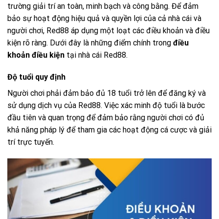
trường giải trí an toàn, minh bạch và công bằng. Để đảm
bảo sự hoạt động hiệu quả và quyền lợi của cả nhà cái và
người chơi, Red88 áp dụng một loạt các điều khoản và điều
kiện rõ ràng. Dưới đây là những điểm chính trong
điều
khoản điều kiện
tại nhà cái Red88.
Độ tuổi quy định
Người chơi phải đảm bảo đủ 18 tuổi trở lên để đăng ký và
sử dụng dịch vụ của Red88. Việc xác minh độ tuổi là bước
đầu tiên và quan trọng để đảm bảo rằng người chơi có đủ
khả năng pháp lý để tham gia các hoạt động cá cược và giải
trí trực tuyến.