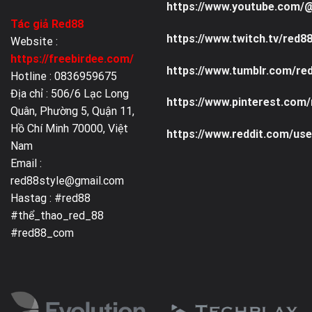
https://www.youtube.com/
Tác giả Red88
https://www.twitch.tv/red8
Website :
https://freebirdee.com/
https://www.tumblr.com/re
Hotline : 0836959675
Địa chỉ : 506/6 Lạc Long
https://www.pinterest.com/
Quân, Phường 5, Quận 11,
Hồ Chí Minh 70000, Việt
https://www.reddit.com/use
Nam
Email :
red88style@gmail.com
Hastag :
#red88
#thể_thao_red_88
#red88_com