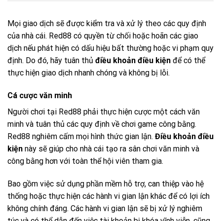
Mọi giao dịch sẽ được kiểm tra và xử lý theo các quy định
của nhà cái. Red88 có quyền từ chối hoặc hoãn các giao
dịch nếu phát hiện có dấu hiệu bất thường hoặc vi phạm quy
định. Do đó, hãy tuân thủ
điều khoản điều kiện
để có thể
thực hiện giao dịch nhanh chóng và không bị lỗi.
Cá cược văn minh
Người chơi tại Red88 phải thực hiện cược một cách văn
minh và tuân thủ các quy định về chơi game công bằng.
Red88 nghiêm cấm mọi hình thức gian lận.
Điều khoản điều
kiện
này sẽ giúp cho nhà cái tạo ra sân chơi văn minh và
công bằng hơn với toàn thể hội viên tham gia.
Bao gồm việc sử dụng phần mềm hỗ trợ, can thiệp vào hệ
thống hoặc thực hiện các hành vi gian lận khác để có lợi ích
không chính đáng. Các hành vi gian lận sẽ bị xử lý nghiêm
túc và có thể dẫn đến việc tài khoản bị khóa vĩnh viễn, cũng