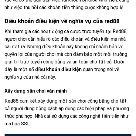
như việc thu hồi các khoản tiền thắng cược không hợp lệ.
Điều khoản điều kiện về nghĩa vụ của red88
Khi tham gia các hoạt động cá cược trực tuyến tại Red88,
người chơi cần hiểu rõ các điều khoản và điều kiện mà nhà
cái đặt ra. Những điều khoản này không chỉ nhằm bảo vệ
quyền lợi của người chơi mà còn đảm bảo một môi trường
giải trí trực tuyến công bằng và an toàn cho tất cả. Dưới
đây là một số
điều khoản điều kiện
quan trọng nói về
nghĩa vụ của nhà cái này.
Xây dựng sân chơi văn minh
Red88 cam kết xây dựng một sân chơi công bằng cho tất
cả người dùng bằng cách áp dụng các biện pháp và phương
thức phù hợp. Nhà cái sử dụng các công nghệ tiên tiến như
mã hóa SSL.