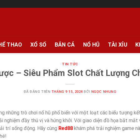
HỂ THAO
XỔ SỐ
BẮN CÁ
NỔ HŨ
TÀI XỈU
K
TIN TỨC
ợc – Siêu Phẩm Slot Chất Lượng C
ĐÃ ĐĂNG TRÊN
THÁNG 9 15, 2024
BỞI
NGỌC NHUNG
ng những trò chơi nổ hũ phổ biến với một loạt các biểu tượng kế
i nghiệm đầy thú vị và hứng khởi. Với giao diện đồ họa bắt mắt
ải trí sống động. Hãy cùng
Red88
khám phá trải nghiệm game nà
hé!