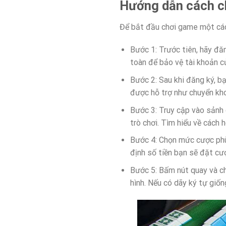
Hướng dẫn cách c
Để bắt đầu chơi game một cách
Bước 1: Trước tiên, hãy đă
toàn để bảo vệ tài khoản c
Bước 2: Sau khi đăng ký, b
được hỗ trợ như chuyển kho
Bước 3: Truy cập vào sảnh
trò chơi. Tìm hiểu về cách
Bước 4: Chọn mức cược phù
định số tiền bạn sẽ đặt cư
Bước 5: Bấm nút quay và ch
hình. Nếu có dãy ký tự giố