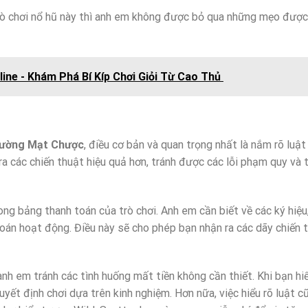
rò chơi nổ hũ này thì anh em không được bỏ qua những mẹo được 
line - Khám Phá Bí Kíp Chơi Giỏi Từ Cao Thủ
ường Mạt Chược
, điều cơ bản và quan trọng nhất là nắm rõ luật
 ra các chiến thuật hiệu quả hơn, tránh được các lỗi phạm quy và 
ng bảng thanh toán của trò chơi. Anh em cần biết về các ký hiệu
oán hoạt động. Điều này sẽ cho phép bạn nhận ra các dãy chiến 
 anh em tránh các tình huống mất tiền không cần thiết. Khi bạn 
uyết định chơi dựa trên kinh nghiệm. Hơn nữa, việc hiểu rõ luật 