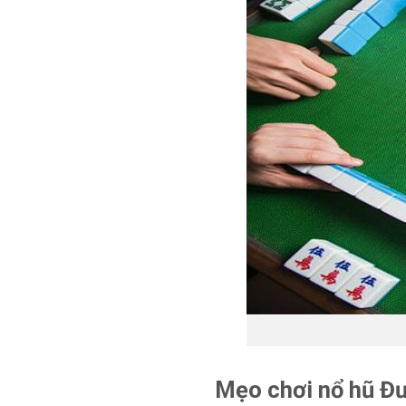
Mẹo chơi nổ hũ Đ