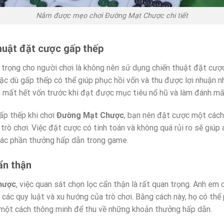
Nắm được mẹo chơi Đường Mạt Chược chi tiết
huật đặt cược gấp thếp
n trọng cho người chơi là không nên sử dụng chiến thuật đặt cược
c dù gấp thếp có thể giúp phục hồi vốn và thu được lợi nhuận n
 mất hết vốn trước khi đạt được mục tiêu nổ hũ và làm đánh mất
ấp thếp khi chơi
Đường Mạt Chược
, bạn nên đặt cược một cách 
 trò chơi. Việc đặt cược có tính toán và không quá rủi ro sẽ giúp
 các phần thưởng hấp dẫn trong game.
ẩn thận
hược
, việc quan sát chọn lọc cẩn thận là rất quan trọng. Anh em 
các quy luật và xu hướng của trò chơi. Bằng cách này, họ có thể 
một cách thông minh để thu về những khoản thưởng hấp dẫn.