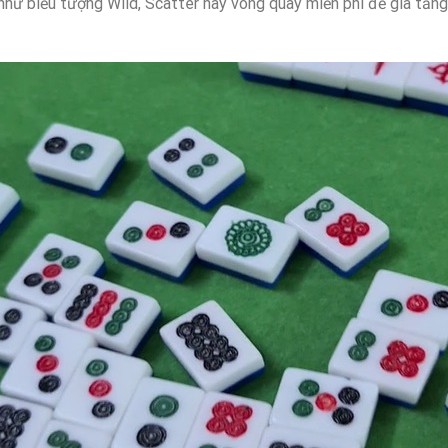
như biểu tượng Wild, Scatter hay vòng quay miễn phí để gia tăn