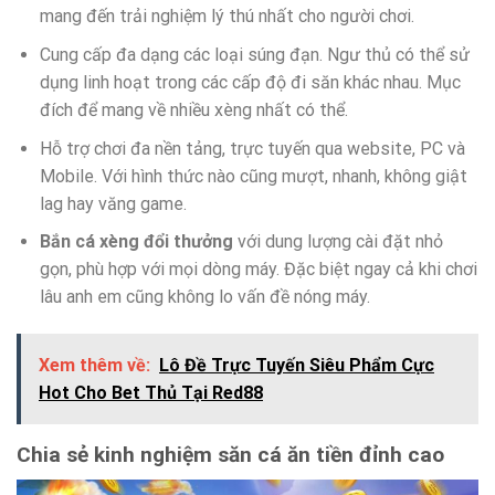
mang đến trải nghiệm lý thú nhất cho người chơi.
Cung cấp đa dạng các loại súng đạn. Ngư thủ có thể sử
dụng linh hoạt trong các cấp độ đi săn khác nhau. Mục
đích để mang về nhiều xèng nhất có thể.
Hỗ trợ chơi đa nền tảng, trực tuyến qua website, PC và
Mobile. Với hình thức nào cũng mượt, nhanh, không giật
lag hay văng game.
Bắn cá xèng đổi thưởng
với
dung lượng cài đặt nhỏ
gọn, phù hợp với mọi dòng máy. Đặc biệt ngay cả khi chơi
lâu anh em cũng không lo vấn đề nóng máy.
Xem thêm về:
Lô Đề Trực Tuyến Siêu Phẩm Cực
Hot Cho Bet Thủ Tại Red88
Chia sẻ kinh nghiệm săn cá ăn tiền đỉnh cao