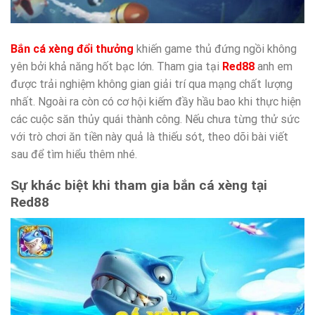
Bắn cá xèng đổi thưởng
khiến game thủ đứng ngồi không
yên bởi khả năng hốt bạc lớn. Tham gia tại
Red88
anh em
được trải nghiệm không gian giải trí qua mạng chất lượng
nhất. Ngoài ra còn có cơ hội kiếm đầy hầu bao khi thực hiện
các cuộc săn thủy quái thành công. Nếu chưa từng thử sức
với trò chơi ăn tiền này quả là thiếu sót, theo dõi bài viết
sau để tìm hiểu thêm nhé.
Sự khác biệt khi tham gia bắn cá xèng tại
Red88