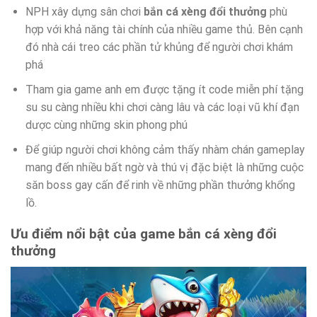
NPH xây dựng sân chơi
bắn cá xèng đổi thưởng
phù
hợp với khả năng tài chính của nhiều game thủ. Bên cạnh
đó nhà cái treo các phần tử khủng để người chơi khám
phá
Tham gia game anh em được tặng ít code miễn phí tặng
su su càng nhiều khi chơi càng lâu và các loại vũ khí đạn
dược cùng những skin phong phú
Để giúp người chơi không cảm thấy nhàm chán gameplay
mang đến nhiều bất ngờ và thú vị đặc biệt là những cuộc
săn boss gay cấn để rinh về những phần thưởng khổng
lồ.
Ưu điểm nổi bật của game bắn cá xèng đổi
thưởng