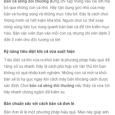
Bắn cá xèng đổi thưởng đ
ừng chỉ tập trung vào cái lớn mà
bỏ qua những con cá nhỏ. Hãy tận dụng góc nhỏ của máy
bắn và hướng súng và những mục tiêu bé. Đây là cách chơi
thông minh và tiết kiệm kha khá. Người chơi có thể xoay
nòng súng liên tục xung quanh bản bàn cá để tìm kiếm mục
tiêu. Bắn các viên đạn vào mỗi con cá, nhưng chỉ nên dành 2
đến 3 viên cho đối tượng cá lớn.
Kỹ năng tiêu diệt khi cá vừa xuất hiện
Tiêu diệt cá khi vừa ra khỏi bàn là phương pháp hiệu quả để
tăng số xu nhanh. Đây là cách phù hợp với tân thủ khi bạn
không có quá nhiều kinh nghiệm. Những con cá mới ra khỏi
bàn sẽ bị hạ gục ngay khi cách máy bắn khoảng cách được
xác định. Chơi
bắn cá xèng đổi thưởng
nếu thấy cá vừa tới
hãy nhanh chóng ngắm để kiếm xu.
Bắn chuẩn xác với cách bắn cá đơn lẻ
Bắn đơn lẻ là một phương pháp hiệu quả. Mẹo này giúp anh