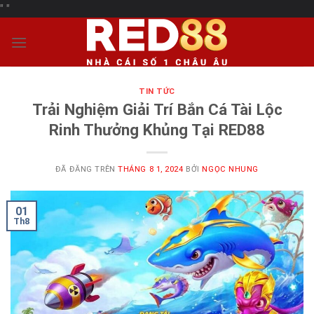
Chuyển
"
"
đến
nội
dung
TIN TỨC
Trải Nghiệm Giải Trí Bắn Cá Tài Lộc
Rinh Thưởng Khủng Tại RED88
ĐÃ ĐĂNG TRÊN
THÁNG 8 1, 2024
BỞI
NGỌC NHUNG
01
Th8