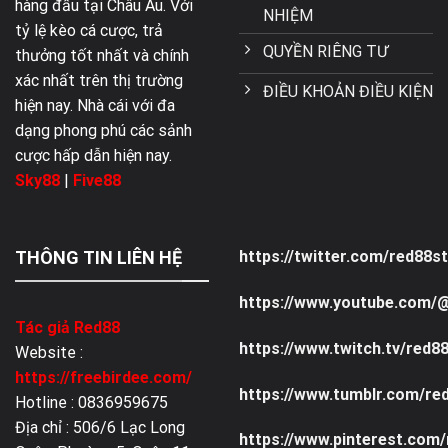
hàng đầu tại Châu Âu. Với
NHIỆM
tỷ lệ kèo cá cược, trả
QUYỀN RIÊNG TƯ
thưởng tốt nhất và chính
xác nhất trên thị trường
ĐIỀU KHOẢN ĐIỀU KIỆN
hiện nay. Nhà cái với đa
dạng phong phú các sảnh
cược hấp dẫn hiện nay.
Sky88
|
Five88
THÔNG TIN LIÊN HỆ
https://twitter.com/red88st
https://www.youtube.com/
Tác giả Red88
https://www.twitch.tv/red8
Website :
https://freebirdee.com/
https://www.tumblr.com/re
Hotline : 0836959675
Địa chỉ : 506/6 Lạc Long
https://www.pinterest.com/