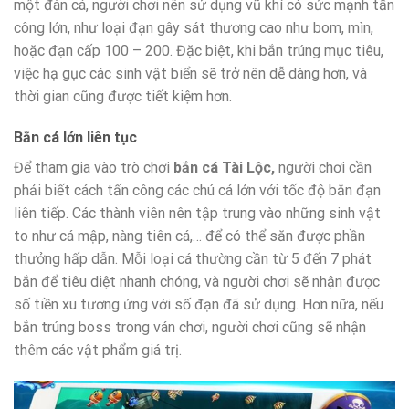
một đàn cá, người chơi nên sử dụng vũ khí có sức mạnh tấn
công lớn, như loại đạn gây sát thương cao như bom, mìn,
hoặc đạn cấp 100 – 200. Đặc biệt, khi bắn trúng mục tiêu,
việc hạ gục các sinh vật biển sẽ trở nên dễ dàng hơn, và
thời gian cũng được tiết kiệm hơn.
Bắn cá lớn liên tục
Để tham gia vào trò chơi
bắn cá Tài Lộc,
người chơi cần
phải biết cách tấn công các chú cá lớn với tốc độ bắn đạn
liên tiếp. Các thành viên nên tập trung vào những sinh vật
to như cá mập, nàng tiên cá,… để có thể săn được phần
thưởng hấp dẫn. Mỗi loại cá thường cần từ 5 đến 7 phát
bắn để tiêu diệt nhanh chóng, và người chơi sẽ nhận được
số tiền xu tương ứng với số đạn đã sử dụng. Hơn nữa, nếu
bắn trúng boss trong ván chơi, người chơi cũng sẽ nhận
thêm các vật phẩm giá trị.