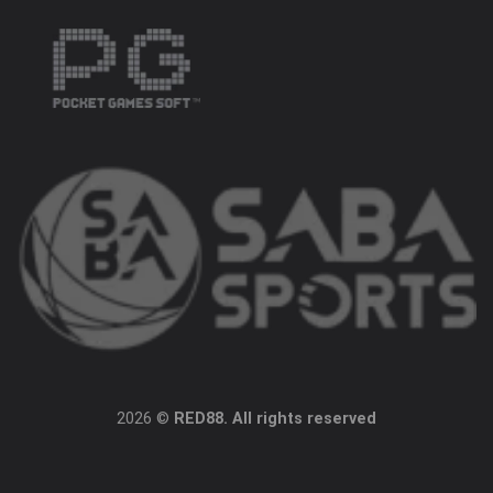
2026 ©
RED88. All rights reserved