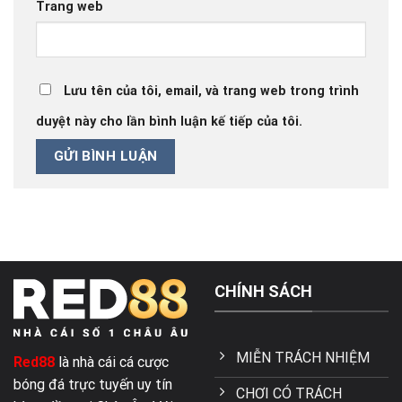
Trang web
Lưu tên của tôi, email, và trang web trong trình
duyệt này cho lần bình luận kế tiếp của tôi.
CHÍNH SÁCH
MIỄN TRÁCH NHIỆM
Red88
là nhà cái cá cược
bóng đá trực tuyến uy tín
CHƠI CÓ TRÁCH