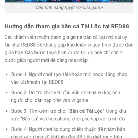
Các tính năng tuyệt vời của game
Hướng dẫn tham gia bắn cá Tài Lộc tại RED88
Các thành viên muốn tham gia game bắn cá tại nhà cái uy
tín như RED88 sẽ không gặp khó khăn vì quy trình được đơn
giản hóa. Các bước thực hiện được tối ưu hóa chỉ còn 4
bước giúp người mới dễ dàng hòa nhập:
Bước 1: Người chơi tạo tài khoản mới hoặc đăng nhập
vào tài khoản tại RED88.
Bước 2: Do trò chơi yêu cầu vốn để mua vũ khí, nên
người chơi cần nạp tiền vào ví game.
Bước 3: Tìm kiếm trò chơi “
Bắn cá Tài Lộc
” trong khu
vực “Bắn Cá” và chọn phòng chơi phù hợp với trình độ.
Bước 4: Người chơi áp dụng chiến thuật để nhắm bắn
chính xác, chọn vũ khí hiện đại để tiêu diệt mục tiêu