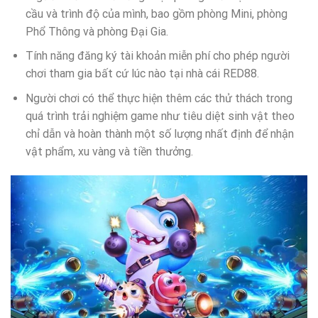
cầu và trình độ của mình, bao gồm phòng Mini, phòng
Phổ Thông và phòng Đại Gia.
Tính năng đăng ký tài khoản miễn phí cho phép người
chơi tham gia bất cứ lúc nào tại nhà cái RED88.
Người chơi có thể thực hiện thêm các thử thách trong
quá trình trải nghiệm game như tiêu diệt sinh vật theo
chỉ dẫn và hoàn thành một số lượng nhất định để nhận
vật phẩm, xu vàng và tiền thưởng.