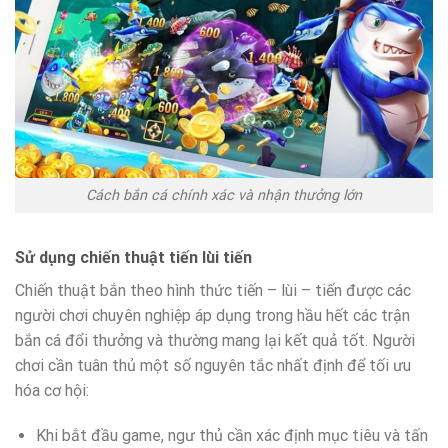
Cách bắn cá chính xác và nhận thưởng lớn
Sử dụng chiến thuật tiến lùi tiến
Chiến thuật bắn theo hình thức tiến – lùi – tiến được các
người chơi chuyên nghiệp áp dụng trong hầu hết các trận
bắn cá đổi thưởng và thường mang lại kết quả tốt. Người
chơi cần tuân thủ một số nguyên tắc nhất định để tối ưu
hóa cơ hội:
Khi bắt đầu game, ngư thủ cần xác định mục tiêu và tấn