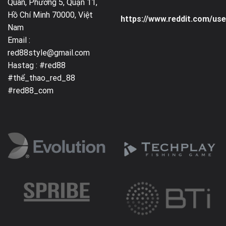
Quân, Phường 5, Quận 11,
Hồ Chí Minh 70000, Việt
https://www.reddit.com/use
Nam
Email :
red88style@gmail.com
Hastag :
#red88
#thể_thao_red_88
#red88_com