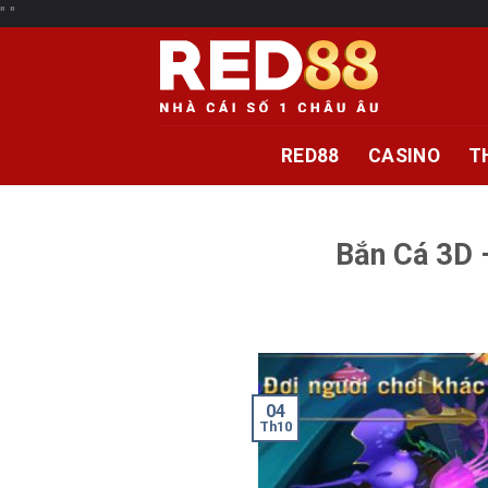
Chuyển
"
"
đến
nội
dung
RED88
CASINO
T
Bắn Cá 3D 
04
Th10