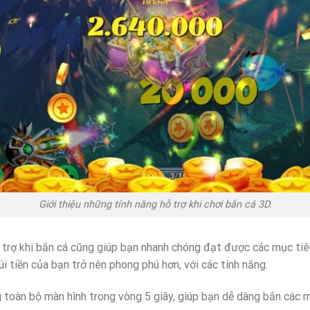
Giới thiệu những tính năng hỗ trợ khi chơi bắn cá 3D.
 trợ khi bắn cá cũng giúp bạn nhanh chóng đạt được các mục tiê
túi tiền của bạn trở nên phong phú hơn, với các tính năng:
oàn bộ màn hình trong vòng 5 giây, giúp bạn dễ dàng bắn các m