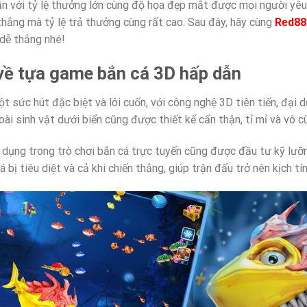
 với tỷ lệ thưởng lớn cùng độ họa đẹp mắt được mọi người yêu t
hắng mà tỷ lệ trả thưởng cùng rất cao. Sau đây, hãy cùng
Red88
dễ thắng nhé!
t về tựa game bắn cá 3D hấp dẫn
 sức hút đặc biệt và lôi cuốn, với công nghệ 3D tiên tiến, đại 
oài sinh vật dưới biển cũng được thiết kế cẩn thận, tỉ mỉ và vô 
ụng trong trò chơi bắn cá trực tuyến cũng được đầu tư kỹ lưỡn
á bị tiêu diệt và cả khi chiến thắng, giúp trận đấu trở nên kịch tí