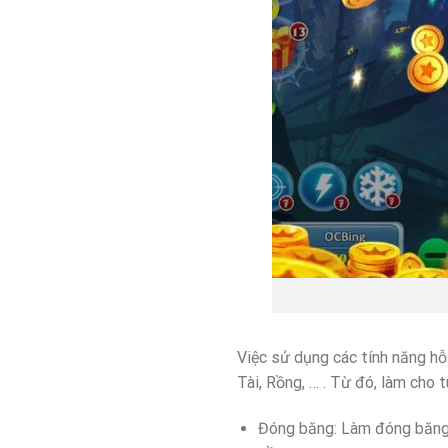
Việc sử dụng các tính năng hỗ
Tài, Rồng, … . Từ đó, làm cho 
Đóng băng: Làm đóng băng t