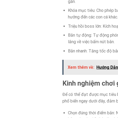
gần.
Khóa mục tiêu: Cho phép b
hưởng đến các con cá khác.
Triệu hồi boss lớn: Kích h
Bắn tự động: Tự động phón
lắng về việc bấm nút bắn.
Bắn nhanh: Tăng tốc độ bắn
Xem thêm về:
Hướng Dẫn 
Kinh nghiệm chơi 
Để có thể đạt được mục tiêu b
phổ biến ngay dưới đây, đảm 
Chọn đúng thời điểm bắn: N