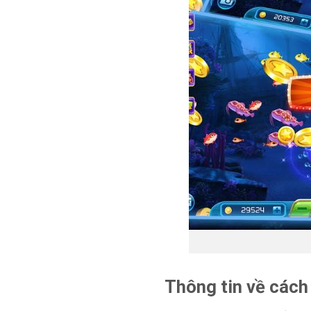
Thông tin về cách