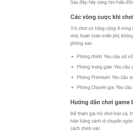
Sau đây, hãy cùng tìm hiểu đô
Các vòng cược khi chơ
Trò chơi có tổng cộng 4 vòng 
mới, hoàn toàn miễn phí, không
phòng sau:
Phòng chính: Yêu cầu số vốn
Phòng trung gian: Yêu cầu s
Phòng Premium: Yêu cầu số 
Phòng Chuyên gia: Yêu cầu 
Hướng dẫn chơi game 
Để tham gia trò chơi bắn cá, 
hiện bằng cách di chuyển ngón
cách chính xác.